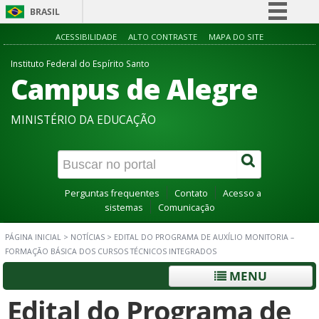
BRASIL
Simplifique!
ACESSIBILIDADE
ALTO CONTRASTE
MAPA DO SITE
Comunica BR
Instituto Federal do Espírito Santo
Campus de Alegre
Participe
Acesso à informação
MINISTÉRIO DA EDUCAÇÃO
Legislação
Canais
Perguntas frequentes
Contato
Acesso a
sistemas
Comunicação
PÁGINA INICIAL
>
NOTÍCIAS
>
EDITAL DO PROGRAMA DE AUXÍLIO MONITORIA –
FORMAÇÃO BÁSICA DOS CURSOS TÉCNICOS INTEGRADOS
MENU
Edital do Programa de