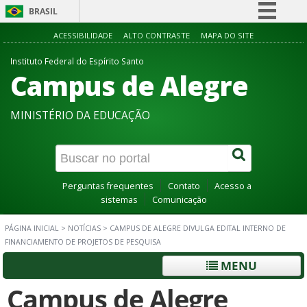
BRASIL
Simplifique!
ACESSIBILIDADE
ALTO CONTRASTE
MAPA DO SITE
Comunica BR
Instituto Federal do Espírito Santo
Campus de Alegre
Participe
Acesso à informação
MINISTÉRIO DA EDUCAÇÃO
Legislação
Canais
Perguntas frequentes
Contato
Acesso a
sistemas
Comunicação
PÁGINA INICIAL
>
NOTÍCIAS
>
CAMPUS DE ALEGRE DIVULGA EDITAL INTERNO DE
FINANCIAMENTO DE PROJETOS DE PESQUISA
MENU
Campus de Alegre