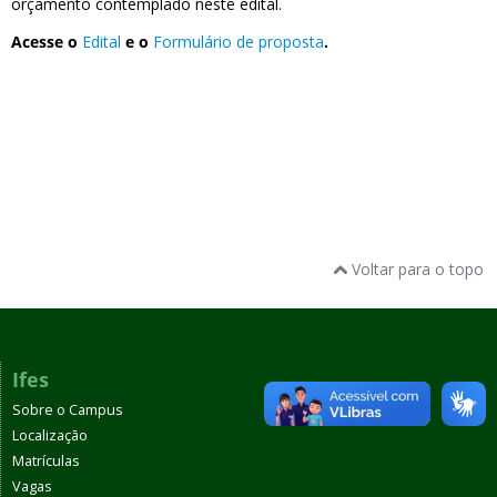
orçamento contemplado neste edital.
Acesse o
Edital
e o
Formulário de proposta
.
Voltar para o topo
Ifes
Sobre o Campus
Localização
Matrículas
Vagas