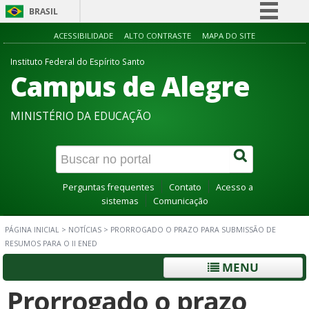
BRASIL
Simplifique!
ACESSIBILIDADE
ALTO CONTRASTE
MAPA DO SITE
Comunica BR
Instituto Federal do Espírito Santo
Campus de Alegre
Participe
Acesso à informação
MINISTÉRIO DA EDUCAÇÃO
Legislação
Canais
Perguntas frequentes
Contato
Acesso a
sistemas
Comunicação
PÁGINA INICIAL
>
NOTÍCIAS
>
PRORROGADO O PRAZO PARA SUBMISSÃO DE
RESUMOS PARA O II ENED
MENU
Prorrogado o prazo