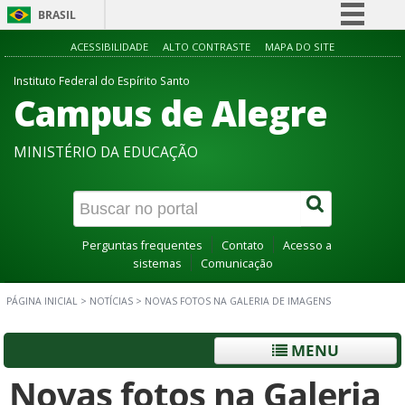
BRASIL
Simplifique!
ACESSIBILIDADE
ALTO CONTRASTE
MAPA DO SITE
Comunica BR
Instituto Federal do Espírito Santo
Campus de Alegre
Participe
Acesso à informação
MINISTÉRIO DA EDUCAÇÃO
Legislação
Canais
Perguntas frequentes
Contato
Acesso a
sistemas
Comunicação
PÁGINA INICIAL
>
NOTÍCIAS
>
NOVAS FOTOS NA GALERIA DE IMAGENS
MENU
Novas fotos na Galeria