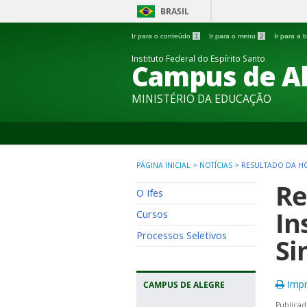
BRASIL
Ir para o conteúdo
1
Ir para o menu
2
Ir para a
Instituto Federal do Espírito Santo
Campus de A
MINISTÉRIO DA EDUCAÇÃO
PÁGINA INICIAL
>
NOTÍCIAS
>
RESULTADO DA HO
Re
O Ifes
In
Cursos
Processos Seletivos
Si
Impr
CAMPUS DE ALEGRE
Publicad