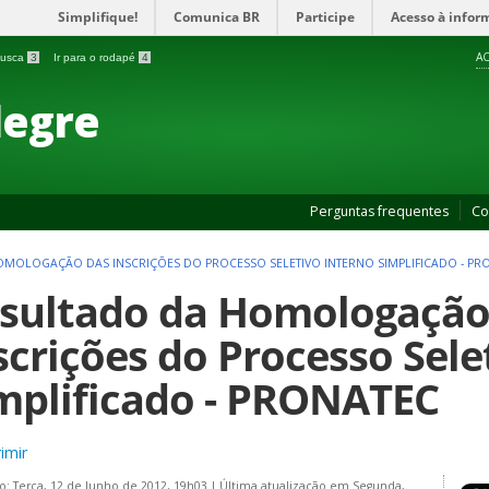
Simplifique!
Comunica BR
Participe
Acesso à infor
AC
 busca
3
Ir para o rodapé
4
legre
Perguntas frequentes
Co
MOLOGAÇÃO DAS INSCRIÇÕES DO PROCESSO SELETIVO INTERNO SIMPLIFICADO - PR
sultado da Homologação
scrições do Processo Sele
mplificado - PRONATEC
imir
o: Terça, 12 de Junho de 2012, 19h03
|
Última atualização em Segunda,