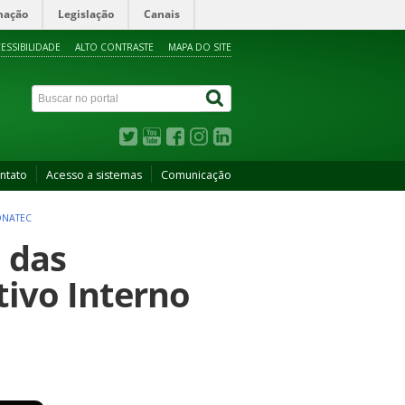
mação
Legislação
Canais
ESSIBILIDADE
ALTO CONTRASTE
MAPA DO SITE
ntato
Acesso a sistemas
Comunicação
ONATEC
 das
tivo Interno