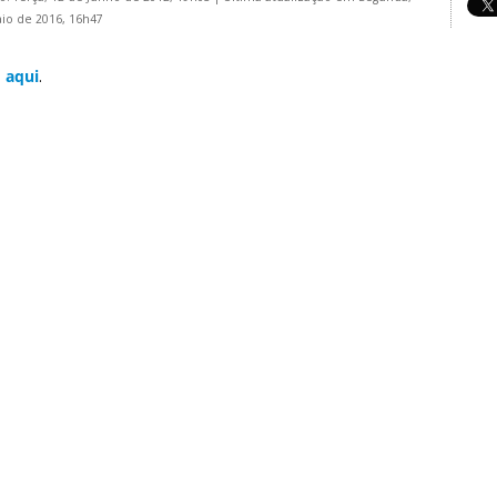
io de 2016, 16h47
a
aqui
.