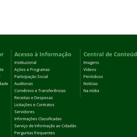
or
Acesso à Informação
Central de Conteú
Institucional
Imagens
te
Ações e Programas
Vídeos
r
Participação Social
Periódicos
dade
Auditorias
Notícias
Convênios e Transferências
Na mídia
Receitas e Despesas
Licitações e Contratos
Servidores
Informações Classificadas
Serviço de Informação ao Cidadão
Perguntas frequentes