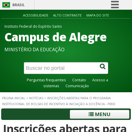
BRASIL
Simplifique!
ACESSIBILIDADE
ALTO CONTRASTE
MAPA DO SITE
Comunica BR
Instituto Federal do Espírito Santo
Campus de Alegre
Participe
Acesso à informação
MINISTÉRIO DA EDUCAÇÃO
Legislação
Canais
Perguntas frequentes
Contato
Acesso a
sistemas
Comunicação
PÁGINA INICIAL
>
NOTÍCIAS
>
INSCRIÇÕES ABERTAS PARA O PROGRAMA
INSTITUCIONAL DE BOLSAS DE INCENTIVO À INICIAÇÃO A DOCÊNCIA - PIBID
MENU
Inscrições abertas para