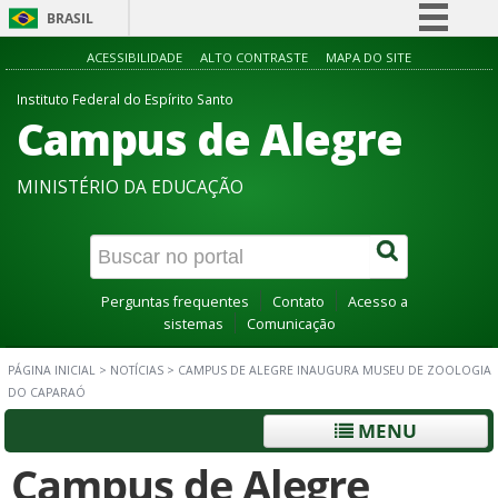
BRASIL
Simplifique!
ACESSIBILIDADE
ALTO CONTRASTE
MAPA DO SITE
Comunica BR
Instituto Federal do Espírito Santo
Campus de Alegre
Participe
Acesso à informação
MINISTÉRIO DA EDUCAÇÃO
Legislação
Canais
Perguntas frequentes
Contato
Acesso a
sistemas
Comunicação
PÁGINA INICIAL
>
NOTÍCIAS
>
CAMPUS DE ALEGRE INAUGURA MUSEU DE ZOOLOGIA
DO CAPARAÓ
MENU
Campus de Alegre