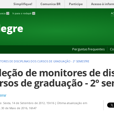
Simplifique!
Comunica BR
Participe
Acesso à infor
AC
 busca
3
Ir para o rodapé
4
legre
Perguntas frequentes
Co
TORES DE DISCIPLINAS DOS CURSOS DE GRADUAÇÃO - 2º SEMESTRE
leção de monitores de dis
rsos de graduação - 2º s
imir
o: Sexta, 14 de Setembro de 2012, 15h16
|
Última atualização em
 30 de Maio de 2016, 16h47