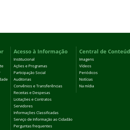
or
Acesso à Informação
Central de Conteú
Institucional
Imagens
te
Ações e Programas
Vídeos
r
Participação Social
Periódicos
dade
Auditorias
Notícias
Convênios e Transferências
Na mídia
Receitas e Despesas
Licitações e Contratos
Servidores
Informações Classificadas
Serviço de Informação ao Cidadão
Perguntas frequentes