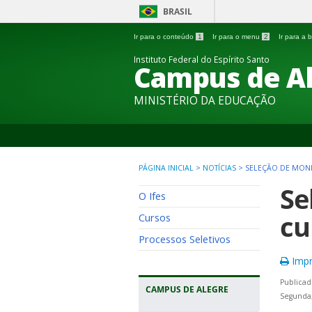
BRASIL
Ir para o conteúdo
1
Ir para o menu
2
Ir para a
Instituto Federal do Espírito Santo
Campus de A
MINISTÉRIO DA EDUCAÇÃO
PÁGINA INICIAL
>
NOTÍCIAS
>
SELEÇÃO DE MONI
Se
O Ifes
cu
Cursos
Processos Seletivos
Impr
Publicad
CAMPUS DE ALEGRE
Segunda,