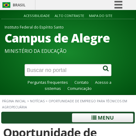
BRASIL
Simplifique!
ACESSIBILIDADE
ALTO CONTRASTE
MAPA DO SITE
Comunica BR
Instituto Federal do Espírito Santo
Campus de Alegre
Participe
Acesso à informação
MINISTÉRIO DA EDUCAÇÃO
Legislação
Canais
Perguntas frequentes
Contato
Acesso a
sistemas
Comunicação
PÁGINA INICIAL
>
NOTÍCIAS
>
OPORTUNIDADE DE EMPREGO PARA TÉCNICOS EM
AGROPECUÁRIA
MENU
Oportunidade de