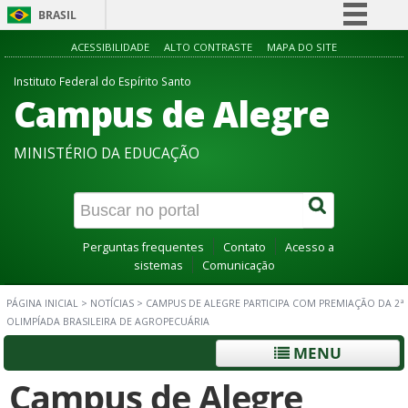
BRASIL
Simplifique!
ACESSIBILIDADE
ALTO CONTRASTE
MAPA DO SITE
Comunica BR
Instituto Federal do Espírito Santo
Campus de Alegre
Participe
Acesso à informação
MINISTÉRIO DA EDUCAÇÃO
Legislação
Canais
Perguntas frequentes
Contato
Acesso a
sistemas
Comunicação
PÁGINA INICIAL
>
NOTÍCIAS
>
CAMPUS DE ALEGRE PARTICIPA COM PREMIAÇÃO DA 2ª
OLIMPÍADA BRASILEIRA DE AGROPECUÁRIA
MENU
Campus de Alegre