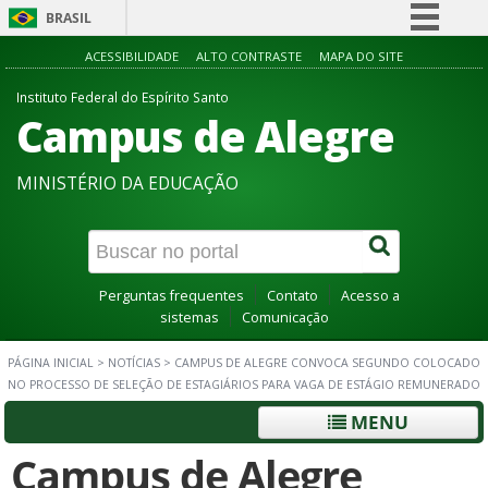
BRASIL
Simplifique!
ACESSIBILIDADE
ALTO CONTRASTE
MAPA DO SITE
Comunica BR
Instituto Federal do Espírito Santo
Campus de Alegre
Participe
Acesso à informação
MINISTÉRIO DA EDUCAÇÃO
Legislação
Canais
Perguntas frequentes
Contato
Acesso a
sistemas
Comunicação
PÁGINA INICIAL
>
NOTÍCIAS
>
CAMPUS DE ALEGRE CONVOCA SEGUNDO COLOCADO
NO PROCESSO DE SELEÇÃO DE ESTAGIÁRIOS PARA VAGA DE ESTÁGIO REMUNERADO
MENU
Campus de Alegre