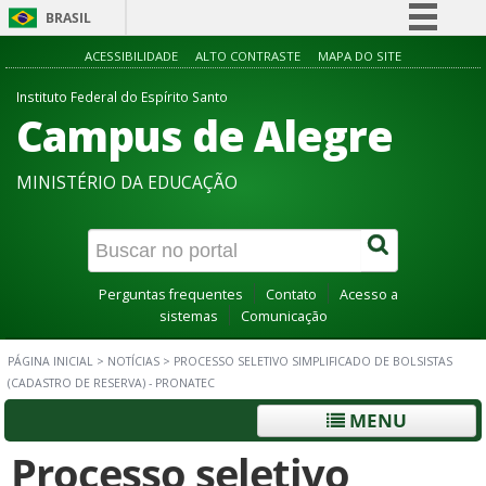
BRASIL
Simplifique!
ACESSIBILIDADE
ALTO CONTRASTE
MAPA DO SITE
Comunica BR
Instituto Federal do Espírito Santo
Campus de Alegre
Participe
Acesso à informação
MINISTÉRIO DA EDUCAÇÃO
Legislação
Canais
Perguntas frequentes
Contato
Acesso a
sistemas
Comunicação
PÁGINA INICIAL
>
NOTÍCIAS
>
PROCESSO SELETIVO SIMPLIFICADO DE BOLSISTAS
(CADASTRO DE RESERVA) - PRONATEC
MENU
Processo seletivo