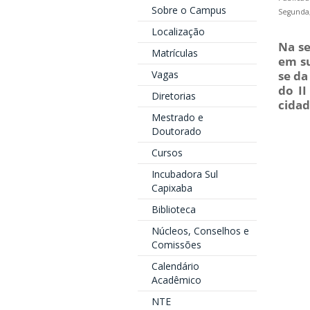
Sobre o Campus
Segunda,
Localização
Na se
Matrículas
em su
Vagas
se da
do II
Diretorias
cidad
Mestrado e
Doutorado
Cursos
Incubadora Sul
Capixaba
Biblioteca
Núcleos, Conselhos e
Comissões
Calendário
Acadêmico
NTE