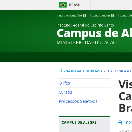
BRASIL
Ir para o conteúdo
1
Ir para o menu
2
Ir para a
Instituto Federal do Espírito Santo
Campus de A
MINISTÉRIO DA EDUCAÇÃO
PÁGINA INICIAL
>
NOTÍCIAS
>
VISITA TÉCNICA À
Vi
O Ifes
Ca
Cursos
Processos Seletivos
Br
Impr
CAMPUS DE ALEGRE
Publicad