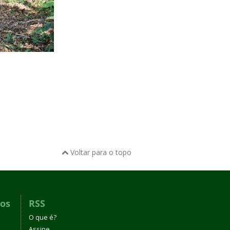
Voltar para o topo
dos
RSS
O que é?
Assine