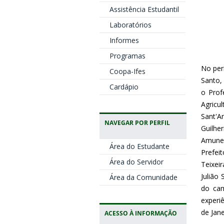
Assistência Estudantil
Laboratórios
Informes
Programas
No per
Coopa-Ifes
Santo,
Cardápio
o Prof
Agricu
Sant'A
NAVEGAR POR PERFIL
Guilhe
Amunes
Área do Estudante
Prefei
Área do Servidor
Teixei
Julião
Área da Comunidade
do cam
experi
de Jane
ACESSO À INFORMAÇÃO