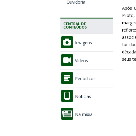
Ouvidoria
Após u
Piloto
margea
CENTRAL DE
CONTEÚDOS
reflor
associ
Imagens
foi da
década
seus t
Vídeos
Periódicos
Notícias
Na mídia