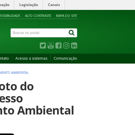
mação
Legislação
Canais
ESSIBILIDADE
ALTO CONTRASTE
MAPA DO SITE
ntato
Acesso a sistemas
Comunicação
TAMENTO AMBIENTAL
loto do
resso
nto Ambiental