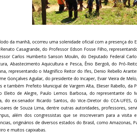
íodo da manhã, ocorreu uma solenidade oficial com a presença do E
 Renato Casagrande, do Professor Edson Fosse Filho, representando
essor Carlos Humberto Sanson Moulin, do Deputado Federal Carlo
ltura, Abastecimento Aquicultura e Pesca, Ênio Bergoli, do Pró-Reit
nna, representando o Magnífico Reitor do Ifes, Denio Rebello Arantes
rme Gonçalves Aguilar, do presidente do Incaper, Evair Vieira de Mel
 e também Prefeito Municipal de Vargem Alta, Elieser Rabello, da Pr
to Eleito de Alegre, Paulo Lemos Barbosa, do representante do Min
ra, do ex-senador Ricardo Santos, do Vice-Diretor do CCA-UFES, G
 Soares de Souza Lima, dentre outras autoridades, professores, serv
pus, além dos congressistas que se inscreveram para a visita e
ências, originários de diversos estados do Brasil, como Amazonas, Pa
iro e muitos capixabas.