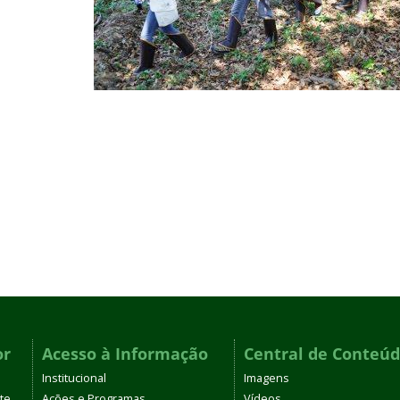
or
Acesso à Informação
Central de Conteú
Institucional
Imagens
te
Ações e Programas
Vídeos