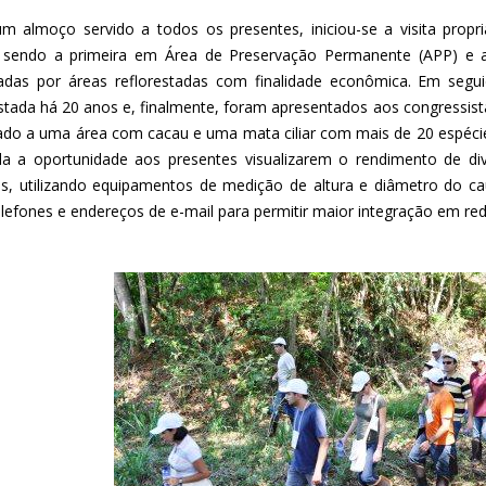
m almoço servido a todos os presentes, iniciou-se a visita propr
, sendo a primeira em Área de Preservação Permanente (APP) e 
das por áreas reflorestadas com finalidade econômica. Em segu
estada há 20 anos e, finalmente, foram apresentados aos congressist
ado a uma área com cacau e uma mata ciliar com mais de 20 espécie
da a oportunidade aos presentes visualizarem o rendimento de div
s, utilizando equipamentos de medição de altura e diâmetro do cau
elefones e endereços de e-mail para permitir maior integração em red