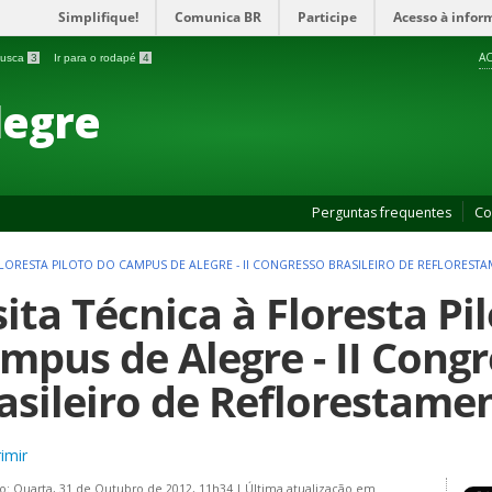
Simplifique!
Comunica BR
Participe
Acesso à infor
AC
 busca
3
Ir para o rodapé
4
legre
Perguntas frequentes
Co
 FLORESTA PILOTO DO CAMPUS DE ALEGRE - II CONGRESSO BRASILEIRO DE REFLORES
sita Técnica à Floresta Pi
mpus de Alegre - II Cong
asileiro de Reflorestame
imir
o: Quarta, 31 de Outubro de 2012, 11h34
|
Última atualização em