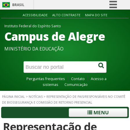
BRASIL
Simplifique!
ACESSIBILIDADE
ALTO CONTRASTE
MAPA DO SITE
Comunica BR
Instituto Federal do Espírito Santo
Campus de Alegre
Participe
Acesso à informação
MINISTÉRIO DA EDUCAÇÃO
Legislação
Canais
Perguntas frequentes
Contato
Acesso a
sistemas
Comunicação
PÁGINA INICIAL
>
NOTÍCIAS
>
REPRESENTAÇÃO DE PAIS/RESPONSÁVEIS NO COMITÊ
DE BIOSSEGURANÇA E COMISSÃO DE RETORNO PRESENCIAL
MENU
Representação de