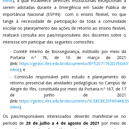
inline
), a qual estabelece diretrizes institucionais excepcionais a
serem adotadas durante a Emergência em Saúde Pública de
importância Nacional (ESPIN) com o ensino flexível, no que
tange à necessidade de participação da toda a comunidade
escolar no planejamento das ações de retorno ao ensino flexível,
realizará consulta aos pais/responsáveis dos discentes sobre o
interesse em participar das seguintes comissões:
- Comitê Interno de Biossegurança, instituído por meio da
Portaria n.º 76, de 10 de março de 2021
(link:
https://gedoc.ifes.edu.br/documento/BF52071762D7ED
inline
); e
- Comissão responsável pelo estudo e planejamento do
retorno presencial das atividades pedagógicas no Campus de
Alegre do Ifes, constituída por meio da Portaria n.º 167, de 17
de junho de 2021
(link:
https://gedoc.ifes.edu.br/documento/5CE8C8E29F604A
inline
).
Os pais/responsáveis interessados deverão manifestar-se no
período de
29 de julho a 4 de agosto de 2021
por meio de