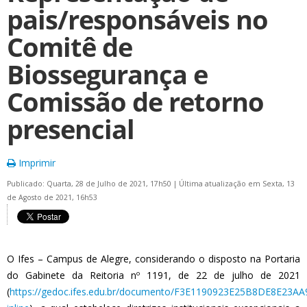
pais/responsáveis no
Comitê de
Biossegurança e
Comissão de retorno
presencial
Imprimir
Publicado: Quarta, 28 de Julho de 2021, 17h50
|
Última atualização em Sexta, 13
de Agosto de 2021, 16h53
O Ifes – Campus de Alegre, considerando o disposto na Portaria
do Gabinete da Reitoria nº 1191, de 22 de julho de 2021
(
https://gedoc.ifes.edu.br/documento/F3E1190923E25B8DE8E23A