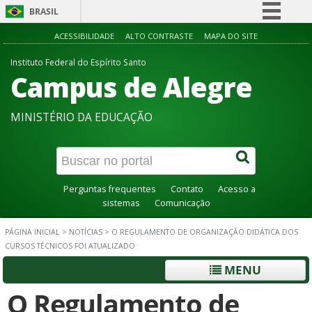
BRASIL
Simplifique!
ACESSIBILIDADE
ALTO CONTRASTE
MAPA DO SITE
Comunica BR
Instituto Federal do Espírito Santo
Campus de Alegre
Participe
Acesso à informação
MINISTÉRIO DA EDUCAÇÃO
Legislação
Canais
Perguntas frequentes
Contato
Acesso a
sistemas
Comunicação
PÁGINA INICIAL
>
NOTÍCIAS
>
O REGULAMENTO DE ORGANIZAÇÃO DIDÁTICA DOS
CURSOS TÉCNICOS FOI ATUALIZADO
MENU
O Regulamento de