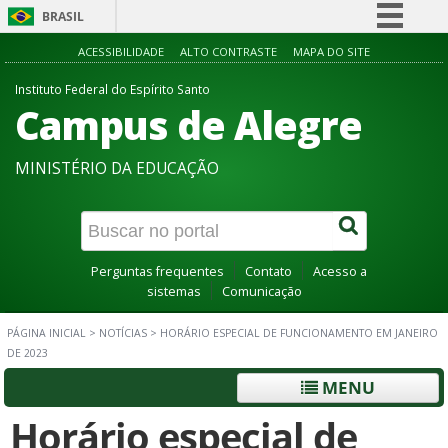
BRASIL
Simplifique!
ACESSIBILIDADE
ALTO CONTRASTE
MAPA DO SITE
Comunica BR
Instituto Federal do Espírito Santo
Campus de Alegre
Participe
Acesso à informação
MINISTÉRIO DA EDUCAÇÃO
Legislação
Canais
Perguntas frequentes
Contato
Acesso a
sistemas
Comunicação
PÁGINA INICIAL
>
NOTÍCIAS
>
HORÁRIO ESPECIAL DE FUNCIONAMENTO EM JANEIRO
DE 2023
MENU
Horário especial de