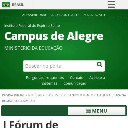
BRASIL
Simplifique!
ACESSIBILIDADE
ALTO CONTRASTE
MAPA DO SITE
Comunica BR
Instituto Federal do Espírito Santo
Campus de Alegre
Participe
Acesso à informação
MINISTÉRIO DA EDUCAÇÃO
Legislação
Canais
Perguntas frequentes
Contato
Acesso a
sistemas
Comunicação
PÁGINA INICIAL
>
NOTÍCIAS
>
I FÓRUM DE DESENVOLVIMENTO DA AQUICULTURA NA
REGIÃO SUL-CAPARAÓ
MENU
I Fórum de