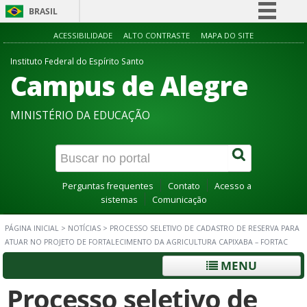
BRASIL
Simplifique!
ACESSIBILIDADE
ALTO CONTRASTE
MAPA DO SITE
Comunica BR
Instituto Federal do Espírito Santo
Campus de Alegre
Participe
Acesso à informação
MINISTÉRIO DA EDUCAÇÃO
Legislação
Canais
Perguntas frequentes
Contato
Acesso a
sistemas
Comunicação
PÁGINA INICIAL
>
NOTÍCIAS
>
PROCESSO SELETIVO DE CADASTRO DE RESERVA PARA
ATUAR NO PROJETO DE FORTALECIMENTO DA AGRICULTURA CAPIXABA – FORTAC
MENU
Processo seletivo de