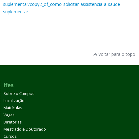
suplementar/copy2_of_como-solicitar-assistencia-a-saude-
suplementar
Voltar para o topo
Ifes
Sobre o Campus
Localização
Matrículas
Vagas
Diretorias
Mestrado e Doutorado
Cursos