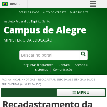
BRASIL
Simplifique!
ACESSIBILIDADE
ALTO CONTRASTE
MAPA DO SITE
Comunica BR
Instituto Federal do Espírito Santo
Campus de Alegre
Participe
Acesso à informação
MINISTÉRIO DA EDUCAÇÃO
Legislação
Canais
Perguntas frequentes
Contato
Acesso a
sistemas
Comunicação
PÁGINA INICIAL
>
NOTÍCIAS
>
RECADASTRAMENTO DA ASSISTÊNCIA À SAÚDE
SUPLEMENTAR (AUXÍLIO SAÚDE)
MENU
Recadastramento da