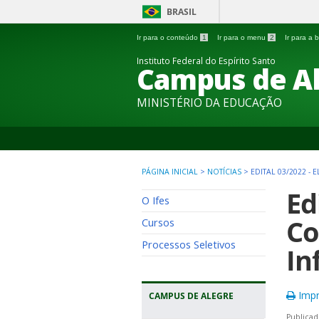
BRASIL
Ir para o conteúdo
1
Ir para o menu
2
Ir para a
Instituto Federal do Espírito Santo
Campus de A
MINISTÉRIO DA EDUCAÇÃO
PÁGINA INICIAL
>
NOTÍCIAS
>
EDITAL 03/2022 
Ed
O Ifes
Co
Cursos
Processos Seletivos
In
Impr
CAMPUS DE ALEGRE
Publicad