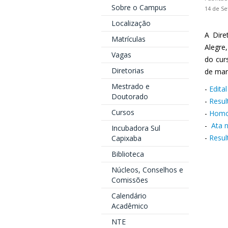
Sobre o Campus
14 de Se
Localização
A Dire
Matrículas
Alegre
Vagas
do cur
Diretorias
de mar
Mestrado e
-
Edita
Doutorado
-
Resul
Cursos
-
Homol
-
Ata n
Incubadora Sul
-
Resul
Capixaba
Biblioteca
Núcleos, Conselhos e
Comissões
Calendário
Acadêmico
NTE