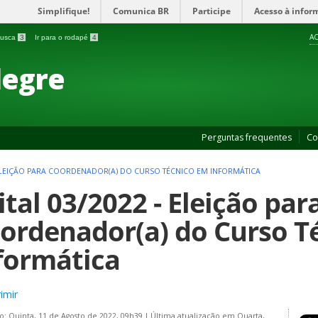
Simplifique!
Comunica BR
Participe
Acesso à infor
AC
 busca
3
Ir para o rodapé
4
legre
Perguntas frequentes
Co
- ELEIÇÃO PARA COORDENADOR(A) DO CURSO TÉCNICO EM INFORMÁTICA
ital 03/2022 - Eleição par
ordenador(a) do Curso T
formática
imir
o: Quinta, 11 de Agosto de 2022, 09h39
|
Última atualização em Quarta,