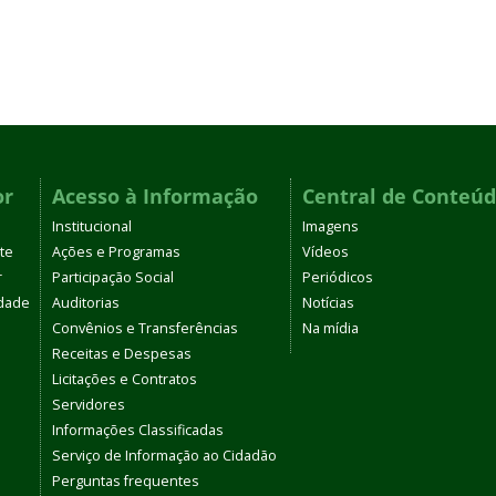
or
Acesso à Informação
Central de Conteú
Institucional
Imagens
te
Ações e Programas
Vídeos
r
Participação Social
Periódicos
dade
Auditorias
Notícias
Convênios e Transferências
Na mídia
Receitas e Despesas
Licitações e Contratos
Servidores
Informações Classificadas
Serviço de Informação ao Cidadão
Perguntas frequentes