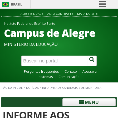
BRASIL
Simplifique!
ACESSIBILIDADE
ALTO CONTRASTE
MAPA DO SITE
Comunica BR
Instituto Federal do Espírito Santo
Campus de Alegre
Participe
Acesso à informação
MINISTÉRIO DA EDUCAÇÃO
Legislação
Canais
Perguntas frequentes
Contato
Acesso a
sistemas
Comunicação
PÁGINA INICIAL
>
NOTÍCIAS
>
INFORME AOS CANDIDATOS DE MONITORIA
MENU
INFORME AOS