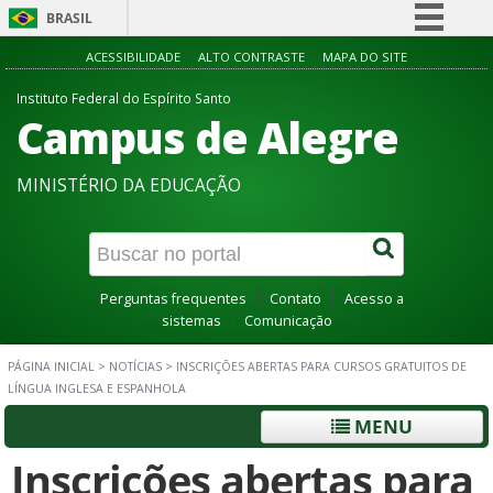
BRASIL
Simplifique!
ACESSIBILIDADE
ALTO CONTRASTE
MAPA DO SITE
Comunica BR
Instituto Federal do Espírito Santo
Campus de Alegre
Participe
Acesso à informação
MINISTÉRIO DA EDUCAÇÃO
Legislação
Canais
Perguntas frequentes
Contato
Acesso a
sistemas
Comunicação
PÁGINA INICIAL
>
NOTÍCIAS
>
INSCRIÇÕES ABERTAS PARA CURSOS GRATUITOS DE
LÍNGUA INGLESA E ESPANHOLA
MENU
Inscrições abertas para