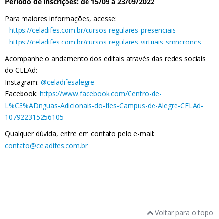
Período de inscrições: de 15/09 a 23/09/2022
Para maiores informações, acesse:
-
https://celadifes.com.br/cursos-regulares-presenciais
-
https://celadifes.com.br/cursos-regulares-virtuais-smncronos-
Acompanhe o andamento dos editais através das redes sociais
do CELAd:
Instagram:
@celadifesalegre
Facebook:
https://www.facebook.com/Centro-de-
L%C3%ADnguas-Adicionais-do-Ifes-Campus-de-Alegre-CELAd-
107922315256105
Qualquer dúvida, entre em contato pelo e-mail:
contato@celadifes.com.br
Voltar para o topo