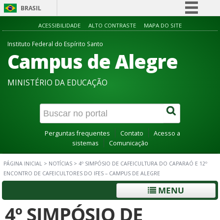
BRASIL
Simplifique!
ACESSIBILIDADE
ALTO CONTRASTE
MAPA DO SITE
Comunica BR
Instituto Federal do Espírito Santo
Campus de Alegre
Participe
Acesso à informação
MINISTÉRIO DA EDUCAÇÃO
Legislação
Canais
Perguntas frequentes
Contato
Acesso a
sistemas
Comunicação
PÁGINA INICIAL
>
NOTÍCIAS
>
4º SIMPÓSIO DE CAFEICULTURA DO CAPARAÓ E 12º
ENCONTRO DE CAFEICULTORES DO IFES – CAMPUS DE ALEGRE
MENU
4º SIMPÓSIO DE