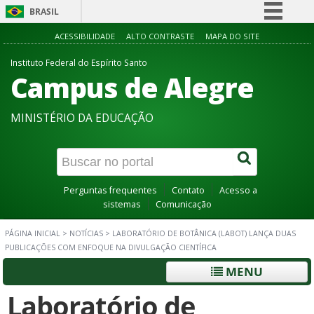
BRASIL
Simplifique!
ACESSIBILIDADE
ALTO CONTRASTE
MAPA DO SITE
Comunica BR
Instituto Federal do Espírito Santo
Campus de Alegre
Participe
Acesso à informação
MINISTÉRIO DA EDUCAÇÃO
Legislação
Canais
Perguntas frequentes
Contato
Acesso a
sistemas
Comunicação
PÁGINA INICIAL
>
NOTÍCIAS
>
LABORATÓRIO DE BOTÂNICA (LABOT) LANÇA DUAS
PUBLICAÇÕES COM ENFOQUE NA DIVULGAÇÃO CIENTÍFICA
MENU
Laboratório de