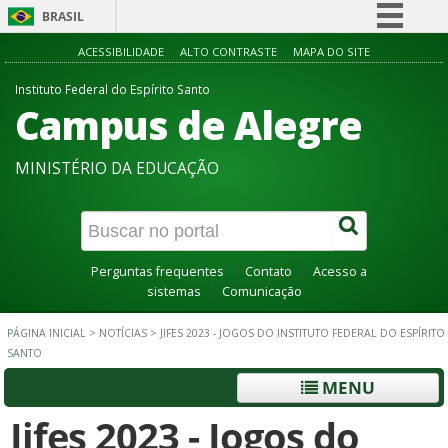
BRASIL
Simplifique!
ACESSIBILIDADE
ALTO CONTRASTE
MAPA DO SITE
Comunica BR
Instituto Federal do Espírito Santo
Campus de Alegre
Participe
Acesso à informação
MINISTÉRIO DA EDUCAÇÃO
Legislação
Canais
Perguntas frequentes
Contato
Acesso a
sistemas
Comunicação
PÁGINA INICIAL
>
NOTÍCIAS
>
JIFES 2023 - JOGOS DO INSTITUTO FEDERAL DO ESPÍRITO
SANTO
MENU
Jifes 2023 - Jogos do