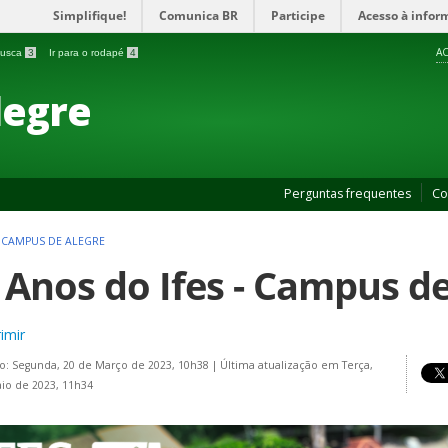
Simplifique!
Comunica BR
Participe
Acesso à infor
AC
 busca
3
Ir para o rodapé
4
legre
Perguntas frequentes
Co
- CAMPUS DE ALEGRE
 Anos do Ifes - Campus de
imir
o: Segunda, 20 de Março de 2023, 10h38
|
Última atualização em Terça,
io de 2023, 11h34