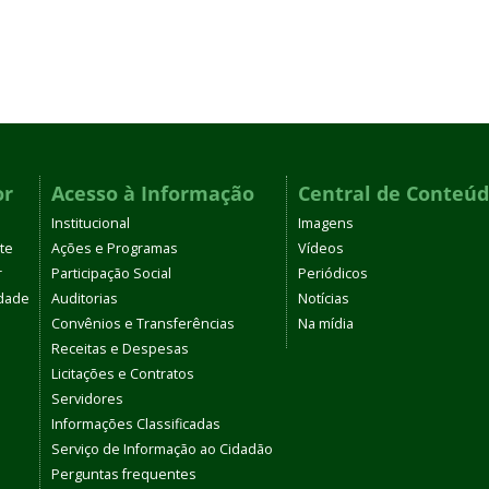
or
Acesso à Informação
Central de Conteú
Institucional
Imagens
te
Ações e Programas
Vídeos
r
Participação Social
Periódicos
dade
Auditorias
Notícias
Convênios e Transferências
Na mídia
Receitas e Despesas
Licitações e Contratos
Servidores
Informações Classificadas
Serviço de Informação ao Cidadão
Perguntas frequentes