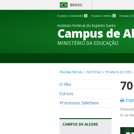
BRASIL
Ir para o conteúdo
1
Ir para o menu
2
Ir para a
Instituto Federal do Espírito Santo
Campus de A
MINISTÉRIO DA EDUCAÇÃO
PÁGINA INICIAL
>
NOTÍCIAS
>
70 ANOS DO IFES 
70
O Ifes
Cursos
Impr
Processos Seletivos
Publicad
02 de Ma
CAMPUS DE ALEGRE