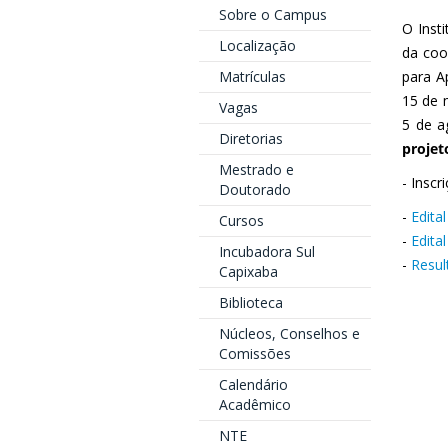
Sobre o Campus
O Inst
Localização
da coo
Matrículas
para A
15 de 
Vagas
5 de a
Diretorias
projet
Mestrado e
- Insc
Doutorado
-
Edita
Cursos
-
Edita
Incubadora Sul
-
Resul
Capixaba
Biblioteca
Núcleos, Conselhos e
Comissões
Calendário
Acadêmico
NTE