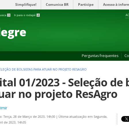
Simplifique!
Comunica BR
Participe
Acesso à infor
AC
 busca
3
Ir para o rodapé
4
legre
Perguntas frequentes
Co
 SELEÇÃO DE BOLSISTAS PARA ATUAR NO PROJETO RESAGRO
ital 01/2023 - Seleção de 
uar no projeto ResAgro
imir
o: Terça, 28 de Março de 2023, 14h30
|
Última atualização em Segunda,
ril de 2023, 14h35