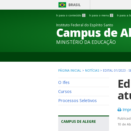
BRASIL
Ir para o conteúdo
1
Ir para o menu
2
Ir para a
Instituto Federal do Espírito Santo
Campus de A
MINISTÉRIO DA EDUCAÇÃO
PÁGINA INICIAL
>
NOTÍCIAS
>
EDITAL 01/2023 -
Ed
O Ifes
at
Cursos
Processos Seletivos
Impr
Publicad
CAMPUS DE ALEGRE
10 de Ab