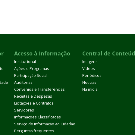
or
Acesso à Informação
Central de Conteú
Institucional
Imagens
te
Ações e Programas
Vídeos
r
Participação Social
Periódicos
dade
Auditorias
Notícias
Convênios e Transferências
Na mídia
Receitas e Despesas
Licitações e Contratos
Servidores
Informações Classificadas
Serviço de Informação ao Cidadão
Perguntas frequentes