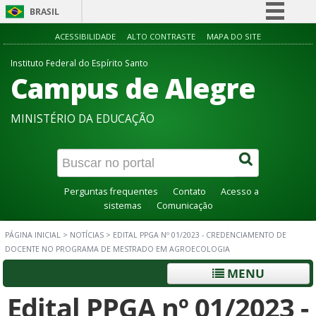
BRASIL
Simplifique!
ACESSIBILIDADE
ALTO CONTRASTE
MAPA DO SITE
Comunica BR
Instituto Federal do Espírito Santo
Campus de Alegre
Participe
Acesso à informação
MINISTÉRIO DA EDUCAÇÃO
Legislação
Canais
Perguntas frequentes
Contato
Acesso a
sistemas
Comunicação
PÁGINA INICIAL
>
NOTÍCIAS
>
EDITAL PPGA Nº 01/2023 - CREDENCIAMENTO DE
DOCENTE NO PROGRAMA DE MESTRADO EM AGROECOLOGIA
MENU
Edital PPGA nº 01/2023 -