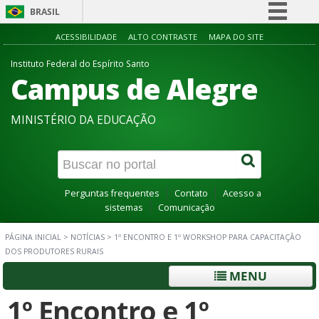
BRASIL
Simplifique!
ACESSIBILIDADE
ALTO CONTRASTE
MAPA DO SITE
Comunica BR
Instituto Federal do Espírito Santo
Campus de Alegre
Participe
Acesso à informação
MINISTÉRIO DA EDUCAÇÃO
Legislação
Canais
Perguntas frequentes
Contato
Acesso a
sistemas
Comunicação
PÁGINA INICIAL
>
NOTÍCIAS
>
1º ENCONTRO E 1º WORKSHOP PARA CAPACITAÇÃO
DOS PRODUTORES RURAIS
MENU
1º Encontro e 1º