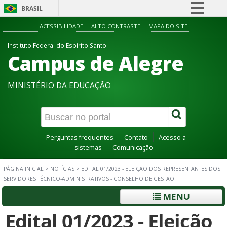
BRASIL
Simplifique!
ACESSIBILIDADE
ALTO CONTRASTE
MAPA DO SITE
Comunica BR
Instituto Federal do Espírito Santo
Campus de Alegre
Participe
Acesso à informação
MINISTÉRIO DA EDUCAÇÃO
Legislação
Canais
Perguntas frequentes
Contato
Acesso a
sistemas
Comunicação
PÁGINA INICIAL
>
NOTÍCIAS
>
EDITAL 01/2023 - ELEIÇÃO DOS REPRESENTANTES DOS
SERVIDORES TÉCNICO-ADMINISTRATIVOS - CONSELHO DE GESTÃO
MENU
Edital 01/2023 - Eleição