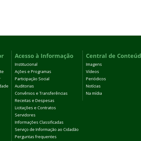
or
Acesso à Informação
Central de Conteú
Institucional
Imagens
te
Ações e Programas
Vídeos
r
Participação Social
Periódicos
dade
Auditorias
Notícias
Convênios e Transferências
Na mídia
Receitas e Despesas
Licitações e Contratos
Servidores
Informações Classificadas
Serviço de Informação ao Cidadão
Perguntas frequentes