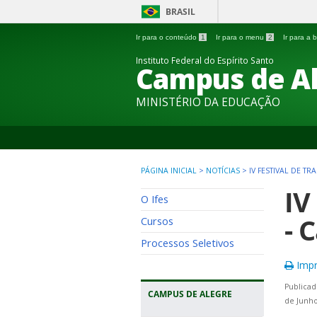
BRASIL
Ir para o conteúdo
1
Ir para o menu
2
Ir para a
Instituto Federal do Espírito Santo
Campus de A
MINISTÉRIO DA EDUCAÇÃO
PÁGINA INICIAL
>
NOTÍCIAS
>
IV FESTIVAL DE T
IV
O Ifes
- 
Cursos
Processos Seletivos
Impr
Publicad
CAMPUS DE ALEGRE
de Junho