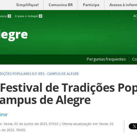
Simplifique!
Comunica BR
Participe
Acesso à infor
AC
 busca
3
Ir para o rodapé
4
legre
Perguntas frequentes
Co
RADIÇÕES POPULARES DO IFES - CAMPUS DE ALEGRE
 Festival de Tradições Pop
Campus de Alegre
imir
o: Sexta, 02 de Junho de 2023, 07h32
|
Última atualização em Sexta, 02
 de 2023, 10h05