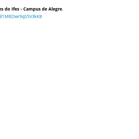
es do Ifes - Campus de Alegre
.
e/C81MRDwr9qS5V3kK8