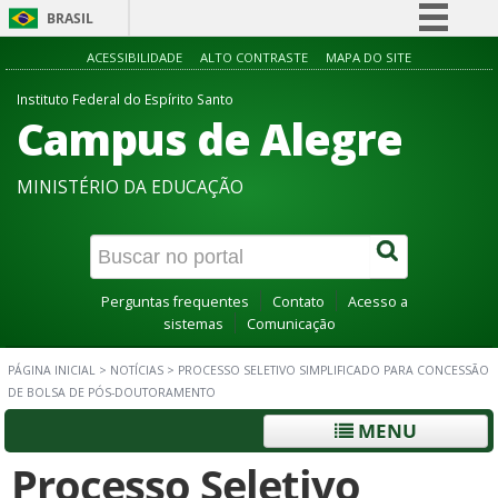
BRASIL
Simplifique!
ACESSIBILIDADE
ALTO CONTRASTE
MAPA DO SITE
Comunica BR
Instituto Federal do Espírito Santo
Campus de Alegre
Participe
Acesso à informação
MINISTÉRIO DA EDUCAÇÃO
Legislação
Canais
Perguntas frequentes
Contato
Acesso a
sistemas
Comunicação
PÁGINA INICIAL
>
NOTÍCIAS
>
PROCESSO SELETIVO SIMPLIFICADO PARA CONCESSÃO
DE BOLSA DE PÓS-DOUTORAMENTO
MENU
Processo Seletivo