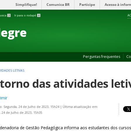
Simplifique!
Comunica BR
Participe
Acesso à infor
AC
 busca
3
Ir para o rodapé
4
legre
Perguntas frequentes
Co
IDADES LETIVAS
torno das atividades leti
imir
o: Segunda, 24 de Julho de 2023, 15h24
|
Última atualização em
 24 de Julho de 2023, 15h35
denadoria de Gestão Pedagógica informa aos estudantes dos cursos 