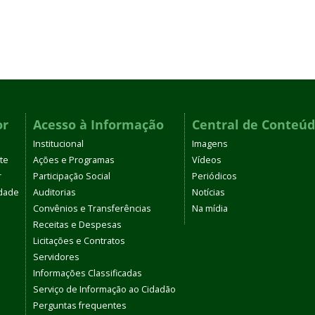
or
Acesso à Informação
Central de Conteú
Institucional
Imagens
te
Ações e Programas
Vídeos
r
Participação Social
Periódicos
dade
Auditorias
Notícias
Convênios e Transferências
Na mídia
Receitas e Despesas
Licitações e Contratos
Servidores
Informações Classificadas
Serviço de Informação ao Cidadão
Perguntas frequentes