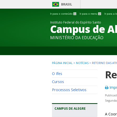
BRASIL
Ir para o conteúdo
1
Ir para o menu
2
Ir para a
Instituto Federal do Espírito Santo
Campus de A
MINISTÉRIO DA EDUCAÇÃO
PÁGINA INICIAL
>
NOTÍCIAS
>
RETORNO DAS ATIV
Re
O Ifes
Cursos
Impr
Processos Seletivos
Publicad
Segunda,
CAMPUS DE ALEGRE
A Coor