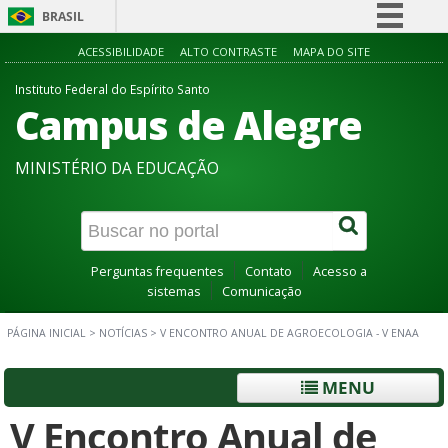
BRASIL
Simplifique!
ACESSIBILIDADE
ALTO CONTRASTE
MAPA DO SITE
Comunica BR
Instituto Federal do Espírito Santo
Campus de Alegre
Participe
Acesso à informação
MINISTÉRIO DA EDUCAÇÃO
Legislação
Canais
Perguntas frequentes
Contato
Acesso a
sistemas
Comunicação
PÁGINA INICIAL
>
NOTÍCIAS
>
V ENCONTRO ANUAL DE AGROECOLOGIA - V ENAA
MENU
V Encontro Anual de