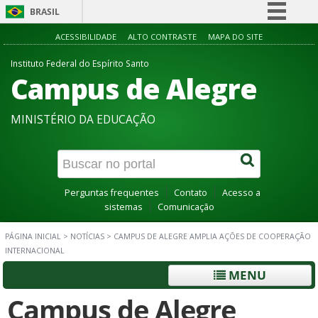
BRASIL
Simplifique!
ACESSIBILIDADE
ALTO CONTRASTE
MAPA DO SITE
Comunica BR
Instituto Federal do Espírito Santo
Campus de Alegre
Participe
Acesso à informação
MINISTÉRIO DA EDUCAÇÃO
Legislação
Canais
Perguntas frequentes
Contato
Acesso a
sistemas
Comunicação
PÁGINA INICIAL
>
NOTÍCIAS
>
CAMPUS DE ALEGRE AMPLIA AÇÕES DE COOPERAÇÃO
INTERNACIONAL
MENU
Campus de Alegre