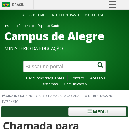
BRASIL
Simplifique!
ACESSIBILIDADE
ALTO CONTRASTE
MAPA DO SITE
Comunica BR
Instituto Federal do Espírito Santo
Campus de Alegre
Participe
Acesso à informação
MINISTÉRIO DA EDUCAÇÃO
Legislação
Canais
Perguntas frequentes
Contato
Acesso a
sistemas
Comunicação
PÁGINA INICIAL
>
NOTÍCIAS
>
CHAMADA PARA CADASTRO DE RESERVAS NO
INTERNATO
MENU
Chamada para