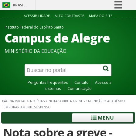
BRASIL
Simplifique!
ACESSIBILIDADE
ALTO CONTRASTE
MAPA DO SITE
Comunica BR
Instituto Federal do Espírito Santo
Campus de Alegre
Participe
Acesso à informação
MINISTÉRIO DA EDUCAÇÃO
Legislação
Canais
Perguntas frequentes
Contato
Acesso a
sistemas
Comunicação
PÁGINA INICIAL
>
NOTÍCIAS
>
NOTA SOBRE A GREVE - CALENDÁRIO ACADÊMICO
TEMPORARIAMENTE SUSPENSO
MENU
Nota sobre a greve -