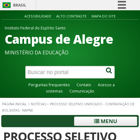
BRASIL
Simplifique!
ACESSIBILIDADE
ALTO CONTRASTE
MAPA DO SITE
Comunica BR
Instituto Federal do Espírito Santo
Campus de Alegre
Participe
Acesso à informação
MINISTÉRIO DA EDUCAÇÃO
Legislação
Canais
Perguntas frequentes
Contato
Acesso a
sistemas
Comunicação
PÁGINA INICIAL
>
NOTÍCIAS
>
PROCESSO SELETIVO UNIFICADO - CONTRATAÇÃO DE
BOLSISTAS - NAPNE
MENU
PROCESSO SELETIVO