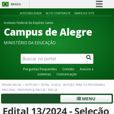
BRASIL
Simplifique!
ACESSIBILIDADE
ALTO CONTRASTE
MAPA DO SITE
Comunica BR
Instituto Federal do Espírito Santo
Campus de Alegre
Participe
Acesso à informação
MINISTÉRIO DA EDUCAÇÃO
Legislação
Canais
Perguntas frequentes
Contato
Acesso a
sistemas
Comunicação
PÁGINA INICIAL
>
NOTÍCIAS
>
EDITAL 13/2024 - SELEÇÃO PARA OS PROGRAMAS
PIBIC/PIVIC; PIBITI/PIVITI & PIBIC-JR / PIVIC-JR
MENU
Edital 13/2024 - Seleção