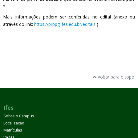
*.
Mais informações podem ser conferidas no edital (anexo ou
através do link:
https://prppg.ifes.edu.br/editais
)
Voltar para o topo
Ifes
Sobre o Campus
Localização
Matrículas
Vagas