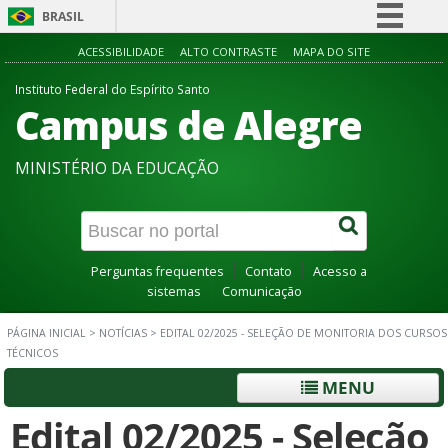
BRASIL
Simplifique!
ACESSIBILIDADE
ALTO CONTRASTE
MAPA DO SITE
Comunica BR
Instituto Federal do Espírito Santo
Campus de Alegre
Participe
Acesso à informação
MINISTÉRIO DA EDUCAÇÃO
Legislação
Canais
Perguntas frequentes
Contato
Acesso a
sistemas
Comunicação
PÁGINA INICIAL
>
NOTÍCIAS
>
EDITAL 02/2025 - SELEÇÃO DE MONITORIA DOS CURSOS
TÉCNICOS
MENU
Edital 02/2025 - Seleção