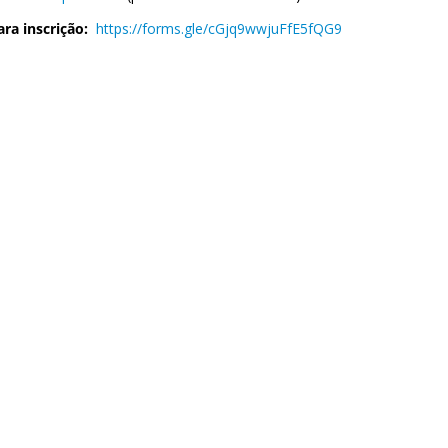
ara inscrição:
https://forms.gle/cGjq9wwjuFfE5fQG9