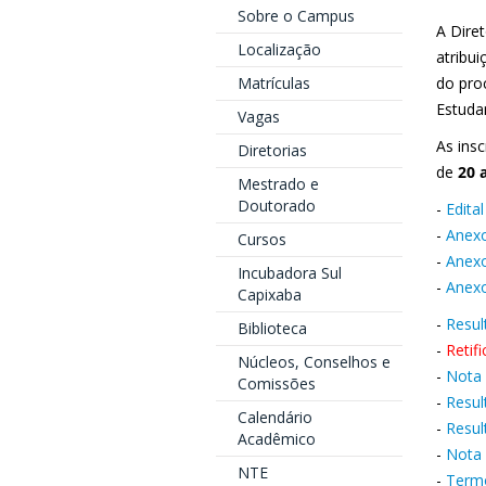
Sobre o Campus
A Diret
Localização
atribui
Matrículas
do pro
Estudan
Vagas
As ins
Diretorias
de
20 
Mestrado e
Doutorado
-
Edita
-
Anexo
Cursos
-
Anexo
Incubadora Sul
-
Anexo
Capixaba
-
Resul
Biblioteca
-
Retif
Núcleos, Conselhos e
-
Nota 
Comissões
-
Resul
Calendário
-
Resul
Acadêmico
-
Nota 
NTE
-
Term