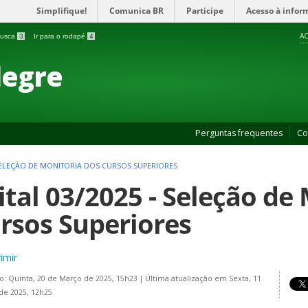
Simplifique!
Comunica BR
Participe
Acesso à infor
AC
 busca
3
Ir para o rodapé
4
legre
Perguntas frequentes
Co
 SELEÇÃO DE MONITORIA DOS CURSOS SUPERIORES
ital 03/2025 - Seleção de
rsos Superiores
imir
o: Quinta, 20 de Março de 2025, 15h23
|
Última atualização em Sexta, 11
 de 2025, 12h25