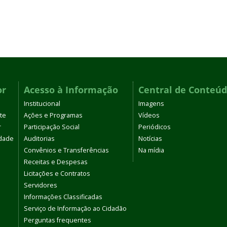
or
Acesso à Informação
Central de Conteú
Institucional
Imagens
te
Ações e Programas
Vídeos
r
Participação Social
Periódicos
dade
Auditorias
Notícias
Convênios e Transferências
Na mídia
Receitas e Despesas
Licitações e Contratos
Servidores
Informações Classificadas
Serviço de Informação ao Cidadão
Perguntas frequentes