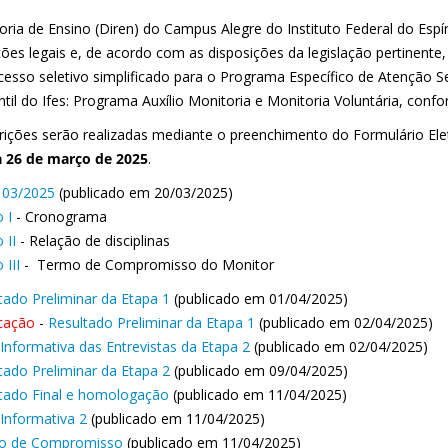
oria de Ensino (Diren) do Campus Alegre do Instituto Federal do Espír
ções legais e, de acordo com as disposições da legislação pertinente,
cesso seletivo simplificado para o Programa Específico de Atenção Se
til do Ifes: Programa Auxílio Monitoria e Monitoria Voluntária, confo
crições serão realizadas mediante o preenchimento do Formulário Elet
a 26 de março de 2025
.
l 03/2025
(publicado em 20/03/2025)
 I
- Cronograma
 II
- Relação de disciplinas
 III
- Termo de Compromisso do Monitor
tado Preliminar da Etapa 1
(publicado em 01/04/2025)
icação
-
Resultado Preliminar da Etapa 1
(publicado em 02/04/2025)
Informativa das Entrevistas da Etapa 2
(publicado em 02/04/2025)
tado Preliminar da Etapa 2
(publicado em 09/04/2025)
tado Final e homologação
(publicado em 11/04/2025)
Informativa 2
(publicado em 11/04/2025)
o de Compromisso
(publicado em 11/04/2025)