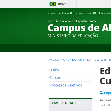
BRASIL
Ir para o conteúdo
1
Ir para o menu
2
Ir para a
Instituto Federal do Espírito Santo
Campus de A
MINISTÉRIO DA EDUCAÇÃO
PÁGINA INICIAL
>
NOTÍCIAS
>
EDITAL 03/2025 -
Ed
O Ifes
Cu
Cursos
Processos Seletivos
Impr
Publicad
CAMPUS DE ALEGRE
de Abril