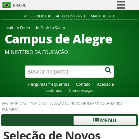
BRASIL
Simplifique!
ACESSIBILIDADE
ALTO CONTRASTE
MAPA DO SITE
Comunica BR
Instituto Federal do Espírito Santo
Campus de Alegre
Participe
Acesso à informação
MINISTÉRIO DA EDUCAÇÃO
Legislação
Canais
Perguntas frequentes
Contato
Acesso a
sistemas
Comunicação
PÁGINA INICIAL
>
NOTÍCIAS
>
SELEÇÃO DE NOVOS INTEGRANTES DA BANDA
FANFARRA
MENU
Seleção de Novos