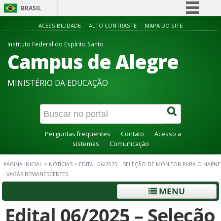
BRASIL
Simplifique!
ACESSIBILIDADE
ALTO CONTRASTE
MAPA DO SITE
Comunica BR
Instituto Federal do Espírito Santo
Campus de Alegre
Participe
Acesso à informação
MINISTÉRIO DA EDUCAÇÃO
Legislação
Canais
Perguntas frequentes
Contato
Acesso a
sistemas
Comunicação
PÁGINA INICIAL
>
NOTÍCIAS
>
EDITAL 06/2025 – SELEÇÃO DE MONITOR PARA O NAPNE
- VAGAS REMANESCENTES
MENU
Edital 06/2025 – Seleção