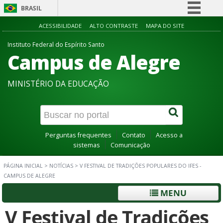
BRASIL
Simplifique!
ACESSIBILIDADE
ALTO CONTRASTE
MAPA DO SITE
Comunica BR
Instituto Federal do Espírito Santo
Campus de Alegre
Participe
Acesso à informação
MINISTÉRIO DA EDUCAÇÃO
Legislação
Canais
Perguntas frequentes
Contato
Acesso a
sistemas
Comunicação
PÁGINA INICIAL
>
NOTÍCIAS
>
V FESTIVAL DE TRADIÇÕES POPULARES DO IFES -
CAMPUS DE ALEGRE
MENU
V Festival de Tradições