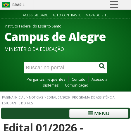
BRASIL
Simplifique!
ACESSIBILIDADE
ALTO CONTRASTE
MAPA DO SITE
Comunica BR
Instituto Federal do Espírito Santo
Campus de Alegre
Participe
Acesso à informação
MINISTÉRIO DA EDUCAÇÃO
Legislação
Canais
Perguntas frequentes
Contato
Acesso a
sistemas
Comunicação
PÁGINA INICIAL
>
NOTÍCIAS
>
EDITAL 01/2026 - PROGRAMA DE ASSISTÊNCIA
ESTUDANTIL DO IFES
MENU
Edital 01/2026 -