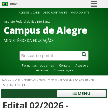
BRASIL
Simplifique!
ACESSIBILIDADE
ALTO CONTRASTE
MAPA DO SITE
Comunica BR
Instituto Federal do Espírito Santo
Campus de Alegre
Participe
Acesso à informação
MINISTÉRIO DA EDUCAÇÃO
Legislação
Canais
Perguntas frequentes
Contato
Acesso a
sistemas
Comunicação
PÁGINA INICIAL
>
NOTÍCIAS
>
EDITAL 02/2026 - PROGRAMA DE ASSISTÊNCIA
ESTUDANTIL DO IFES
MENU
Edital 02/2026 -