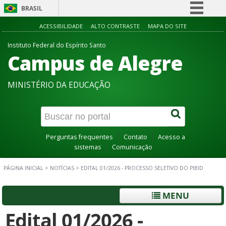
BRASIL
Simplifique!
ACESSIBILIDADE
ALTO CONTRASTE
MAPA DO SITE
Comunica BR
Instituto Federal do Espírito Santo
Campus de Alegre
Participe
Acesso à informação
MINISTÉRIO DA EDUCAÇÃO
Legislação
Canais
Perguntas frequentes
Contato
Acesso a
sistemas
Comunicação
PÁGINA INICIAL
>
NOTÍCIAS
>
EDITAL 01/2026 - PROCESSO SELETIVO DO PIBID
MENU
Edital 01/2026 -