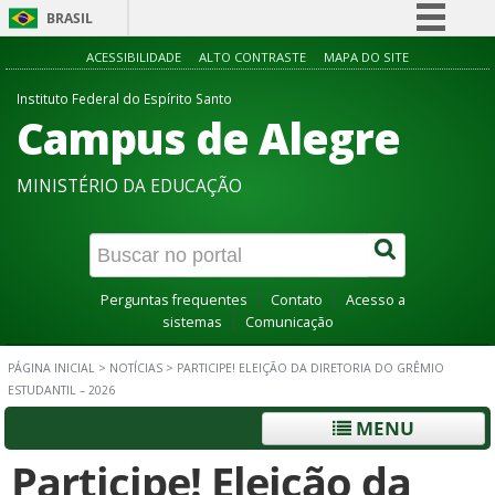
BRASIL
Simplifique!
ACESSIBILIDADE
ALTO CONTRASTE
MAPA DO SITE
Comunica BR
Instituto Federal do Espírito Santo
Campus de Alegre
Participe
Acesso à informação
MINISTÉRIO DA EDUCAÇÃO
Legislação
Canais
Perguntas frequentes
Contato
Acesso a
sistemas
Comunicação
PÁGINA INICIAL
>
NOTÍCIAS
>
PARTICIPE! ELEIÇÃO DA DIRETORIA DO GRÊMIO
ESTUDANTIL – 2026
MENU
Participe! Eleição da