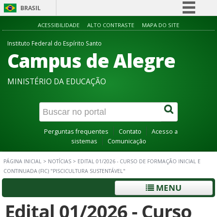
BRASIL
Simplifique!
ACESSIBILIDADE
ALTO CONTRASTE
MAPA DO SITE
Comunica BR
Instituto Federal do Espírito Santo
Campus de Alegre
Participe
Acesso à informação
MINISTÉRIO DA EDUCAÇÃO
Legislação
Canais
Perguntas frequentes
Contato
Acesso a
sistemas
Comunicação
PÁGINA INICIAL
>
NOTÍCIAS
>
EDITAL 01/2026 - CURSO DE FORMAÇÃO INICIAL E
CONTINUADA (FIC) "PISCICULTURA SUSTENTÁVEL"
MENU
Edital 01/2026 - Curso