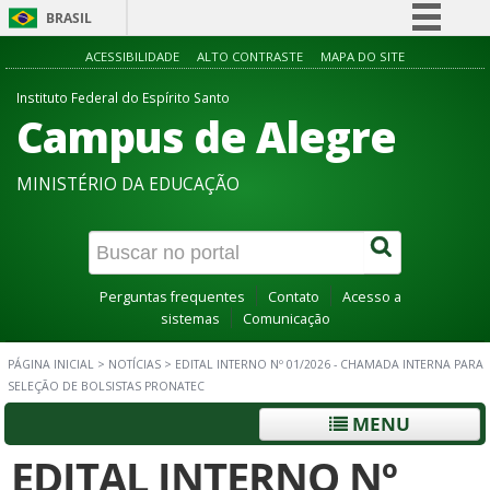
BRASIL
Simplifique!
ACESSIBILIDADE
ALTO CONTRASTE
MAPA DO SITE
Comunica BR
Instituto Federal do Espírito Santo
Campus de Alegre
Participe
Acesso à informação
MINISTÉRIO DA EDUCAÇÃO
Legislação
Canais
Perguntas frequentes
Contato
Acesso a
sistemas
Comunicação
PÁGINA INICIAL
>
NOTÍCIAS
>
EDITAL INTERNO Nº 01/2026 - CHAMADA INTERNA PARA
SELEÇÃO DE BOLSISTAS PRONATEC
MENU
EDITAL INTERNO Nº